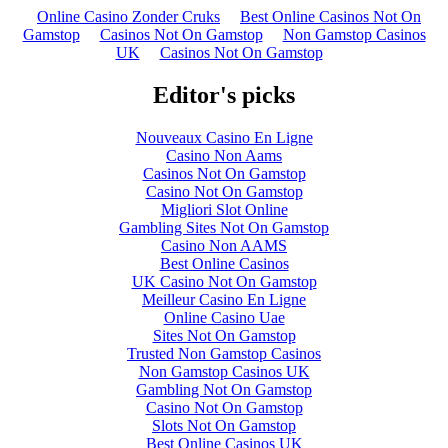
Online Casino Zonder Cruks
Best Online Casinos Not On
Gamstop
Casinos Not On Gamstop
Non Gamstop Casinos
UK
Casinos Not On Gamstop
Editor's picks
Nouveaux Casino En Ligne
Casino Non Aams
Casinos Not On Gamstop
Casino Not On Gamstop
Migliori Slot Online
Gambling Sites Not On Gamstop
Casino Non AAMS
Best Online Casinos
UK Casino Not On Gamstop
Meilleur Casino En Ligne
Online Casino Uae
Sites Not On Gamstop
Trusted Non Gamstop Casinos
Non Gamstop Casinos UK
Gambling Not On Gamstop
Casino Not On Gamstop
Slots Not On Gamstop
Best Online Casinos UK