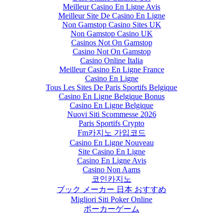
Meilleur Casino En Ligne Avis
Meilleur Site De Casino En Ligne
Non Gamstop Casino Sites UK
Non Gamstop Casino UK
Casinos Not On Gamstop
Casino Not On Gamstop
Casino Online Italia
Meilleur Casino En Ligne France
Casino En Ligne
Tous Les Sites De Paris Sportifs Belgique
Casino En Ligne Belgique Bonus
Casino En Ligne Belgique
Nuovi Siti Scommesse 2026
Paris Sportifs Crypto
Fm카지노 가입코드
Casino En Ligne Nouveau
Site Casino En Ligne
Casino En Ligne Avis
Casino Non Aams
코인카지노
ブック メーカー 日本 おすすめ
Migliori Siti Poker Online
ポーカーゲーム