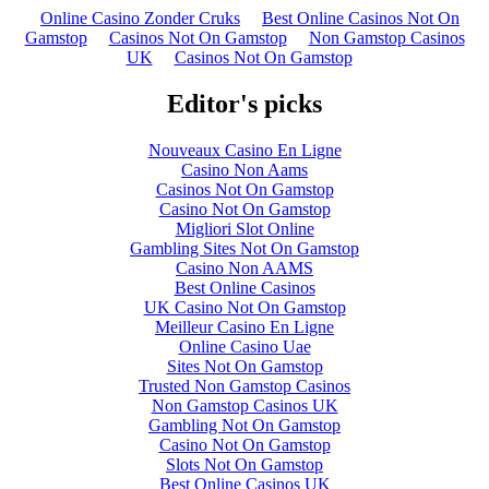
Online Casino Zonder Cruks
Best Online Casinos Not On
Gamstop
Casinos Not On Gamstop
Non Gamstop Casinos
UK
Casinos Not On Gamstop
Editor's picks
Nouveaux Casino En Ligne
Casino Non Aams
Casinos Not On Gamstop
Casino Not On Gamstop
Migliori Slot Online
Gambling Sites Not On Gamstop
Casino Non AAMS
Best Online Casinos
UK Casino Not On Gamstop
Meilleur Casino En Ligne
Online Casino Uae
Sites Not On Gamstop
Trusted Non Gamstop Casinos
Non Gamstop Casinos UK
Gambling Not On Gamstop
Casino Not On Gamstop
Slots Not On Gamstop
Best Online Casinos UK